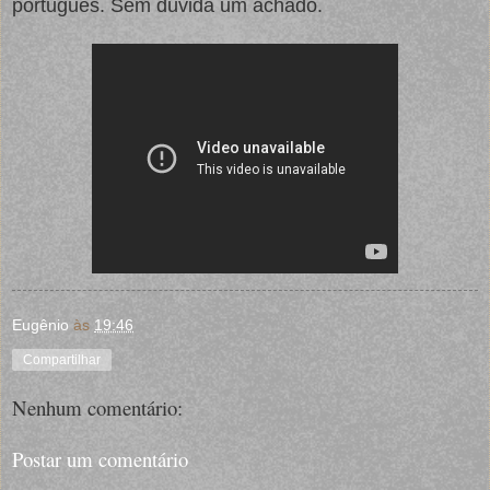
português. Sem dúvida um achado.
Eugênio
às
19:46
Compartilhar
Nenhum comentário:
Postar um comentário